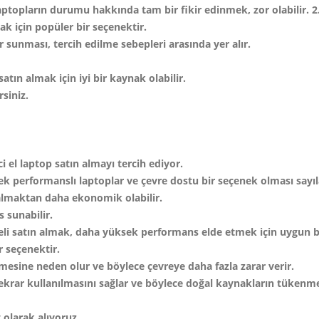
laptopların durumu hakkında tam bir fikir edinmek, zor olabilir. 2
mak için popüler bir seçenektir.
 sunması, tercih edilme sebepleri arasında yer alır.
satın almak için iyi bir kaynak olabilir.
rsiniz.
ci el laptop satın almayı tercih ediyor.
k performanslı laptoplar ve çevre dostu bir seçenek olması sayıla
n almaktan daha ekonomik olabilir.
 sunabilir.
eli satın almak, daha yüksek performans elde etmek için uygun bi
r seçenektir.
lmesine neden olur ve böylece çevreye daha fazla zarar verir.
 tekrar kullanılmasını sağlar ve böylece doğal kaynakların tükenme
olarak alıyoruz.