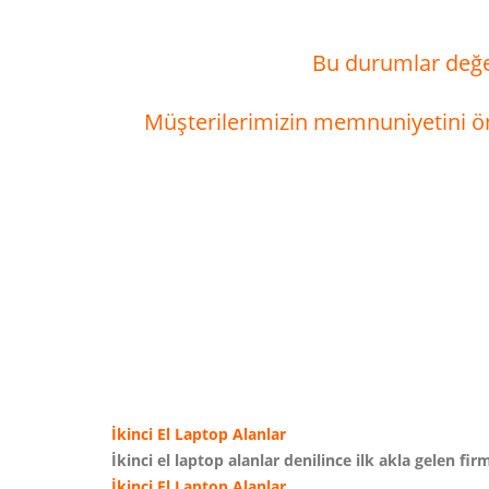
Bu durumlar değer
Müşterilerimizin memnuniyetini önc
İkinci El Laptop Alanlar
İkinci el laptop alanlar
denilince ilk akla gelen fir
İkinci El Laptop Alanlar