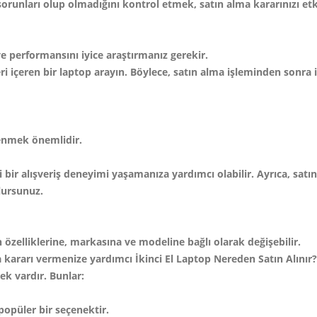
 sorunları olup olmadığını kontrol etmek, satın alma kararınızı etki
 ve performansını iyice araştırmanız gerekir.
kleri içeren bir laptop arayın. Böylece, satın alma işleminden sonra 
renmek önemlidir.
i bir alışveriş deneyimi yaşamanıza yardımcı olabilir. Ayrıca, sa
olursunuz.
'un özelliklerine, markasına ve modeline bağlı olarak değişebilir.
 kararı vermenize yardımcı İkinci El Laptop Nereden Satın Alınır?
nek vardır. Bunlar:
 popüler bir seçenektir.