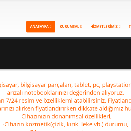
ANASAYFA
KURUMSAL
HİZMETLERİMİZ
T
isayar, bilgisayar parçaları, tablet, pc, playstati
arızalı notebooklarınızı değerinden alıyoruz.
 7/24 resim ve özelliklerni atabilirsiniz. Fiyatland
rınızı alırken fiyatlandırırken dikkate aldığımız h
-Cihazınızın donanımsal özellikleri,
-Cihazın kozmetik(çizik, kırık, leke vb.) durumu,