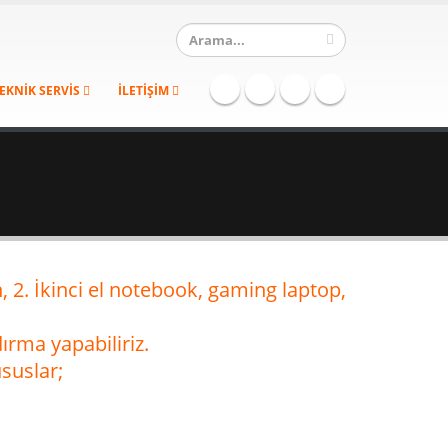
EKNİK SERVİS
İLETİŞİM
on, 2. İkinci el notebook, gaming laptop,
ırma yapabiliriz.
ususlar;