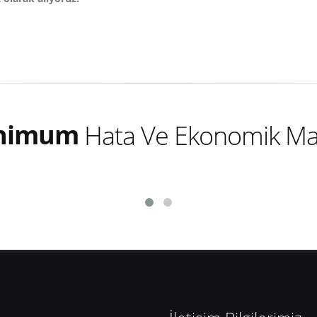
nimum
Hata Ve Ekonomik Maal
nimum